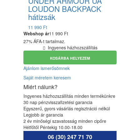
UNDER ARMOUR UA
LOUDON BACKPACK
hátizsák
11 990 Ft
Webshop ár
11 990 Ft
27% ÁFA-t tartalmaz.
Ingyenes házhozszállítás
KOSÁRBA HELYEZEM
Ajánlom ismerősömnek
Saját méretem keresem
Miért nálunk?
Ingyenes házhozszállítás minden termékünkre
30 nap pénzvisszafizetési garancia
Egyszerű, gyors vásárlás regisztráció nélkül
Legjobb ár garancia
2 év minőségi szavatosság minden cipőre
Hétfőtől Péntekig 10.00-18.00
06 (30) 247 71 70