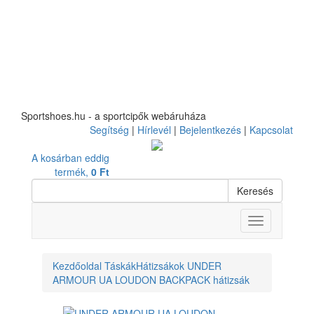
Sportshoes.hu - a sportcipők webáruháza
Segítség
|
Hírlevél
|
Bejelentkezés
|
Kapcsolat
A kosárban eddig
termék,
0 Ft
Keresés
Toggle
navigation
Kezdőoldal
Táskák
Hátizsákok
UNDER
ARMOUR UA LOUDON BACKPACK hátizsák