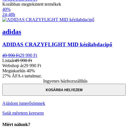
Korábban megtekintett termékek
40%
24-48h
adidas
ADIDAS CRAZYFLIGHT MID kézilabdacipő
49 990 Ft
29 990 Ft
Listaár
49 990 Ft
Webshop ár
29 990 Ft
Megtakarítás
40%
27% ÁFA-t tartalmaz.
Ingyenes házhozszállítás
KOSÁRBA HELYEZEM
Ajánlom ismerősömnek
Saját méretem keresem
Miért nálunk?