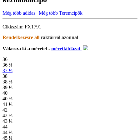
Még több adidas
|
Még több Teremcipők
Cikkszám: FX1791
Rendelkezésre áll
raktárról azonnal
Válassza ki a méretet -
mérettáblázat
36
36
⅔
37
⅓
38
38
⅔
39
⅓
40
40
⅔
41
⅓
42
42
⅔
43
⅓
44
44
⅔
45
⅓