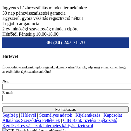
Ingyenes házhozszállítás minden termékünkre
30 nap pénzvisszafizetési garancia
Egyszerű, gyors vásárlás regisztráció nélkül
Legjobb ár garancia
2 év minőségi szavatosság minden cipőre
Hétfőtől Péntekig 10.00-18.00
06 (30) 247 71 70
Hírlevél
Érdeklődik termékeink, újdonságaink, akcióink után? Kérjük, adja meg e-mail címét, hogy
az elsők közt tájékoztathassuk Önt!
Név:
E-mail:
Segítség
|
Hírlevél
|
Személyes adatok
|
Kijelentkezés
|
Kapcsolat
Általános Szerződési Feltételek
|
CIB Bank fizetési tájékoztató
|
Kérdések és válaszok internetes kártyás fizetésről