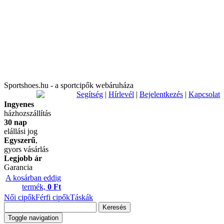
Sportshoes.hu - a sportcipők webáruháza
Segítség
|
Hírlevél
|
Bejelentkezés
|
Kapcsolat
Ingyenes
házhozszállítás
30 nap
elállási jog
Egyszerű
,
gyors vásárlás
Legjobb ár
Garancia
A kosárban eddig
termék,
0 Ft
Női cipők
Férfi cipők
Táskák
Keresés
Toggle navigation