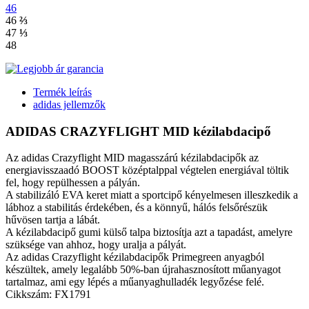
46
46
⅔
47
⅓
48
Termék leírás
adidas jellemzők
ADIDAS CRAZYFLIGHT MID kézilabdacipő
Az adidas Crazyflight MID magasszárú kézilabdacipők az
energiavisszaadó BOOST középtalppal végtelen energiával töltik
fel, hogy repülhessen a pályán.
A stabilizáló EVA keret miatt a sportcipő kényelmesen illeszkedik a
lábhoz a stabilitás érdekében, és a könnyű, hálós felsőrészük
hűvösen tartja a lábát.
A kézilabdacipő gumi külső talpa biztosítja azt a tapadást, amelyre
szüksége van ahhoz, hogy uralja a pályát.
Az adidas Crazyflight kézilabdacipők Primegreen anyagból
készültek, amely legalább 50%-ban újrahasznosított műanyagot
tartalmaz, ami egy lépés a műanyaghulladék legyőzése felé.
Cikkszám: FX1791