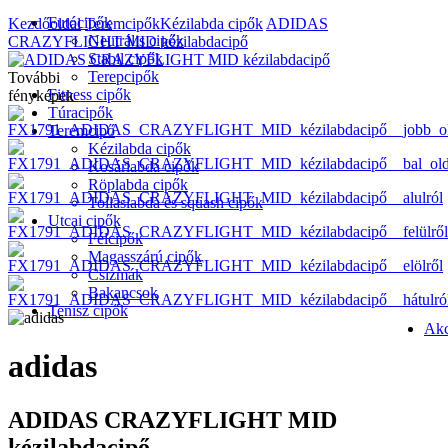
Futócipők
Kezdőoldal
Teremcipők
Kézilabda cipők
ADIDAS
Neutrális cipők
CRAZYFLIGHT MID kézilabdacipő
Stabil cipők
Terepcipők
További
Fitness cipők
fényképek
Túracipők
Teremcipő
Kézilabda cipők
Kosárlabda cipők
Röplabda cipők
Tollaslabda és squash cipők
Utcai cipők
Félcipők
Magasszárú cipők
Csizmák
Bakancsok
Tenisz cipők
Akc
adidas
ADIDAS CRAZYFLIGHT MID
kézilabdacipő